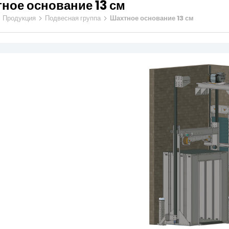
ное основание 13 см
натяжные шкив
Продукция
Подвесная группа
Шахтное основание 13 см
Зажимы литых 
туфлей
Балансировочна
огут меняться, качество остается
ка в лифтах, совершенство в движении
Лифтовые запас
 сайте, принадлежат
у.