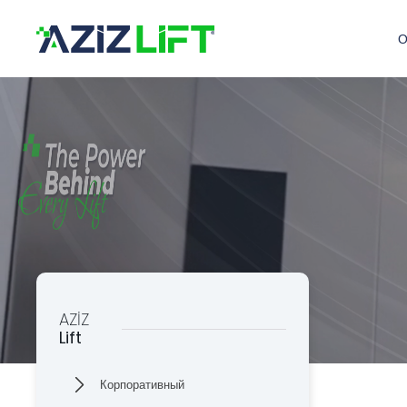
×
О
AZİZ
Lift
К
Линия поддер
0 553 585
Aziz Lift
П
Сила за каждым лифтом
О КОМПАНИИ
К
ПРОДУКЦИЯ
ПРОИЗВОДСТВО
К
КАЧЕСТВО
П
КАТАЛОГ
AZİZ
КОНТАКТ
Lift
В
К
Корпоративный