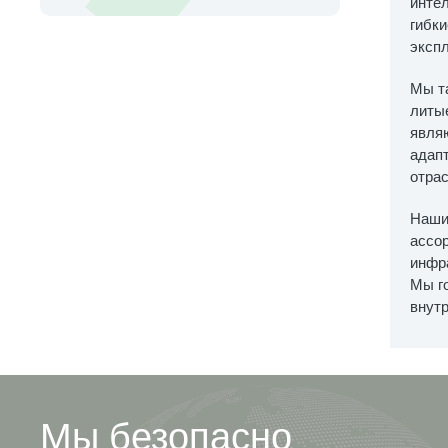
инте
гибки
эксп
Мы т
литы
явля
адап
отрас
Наши
ассо
инфр
Мы г
внутр
Мы безопасно