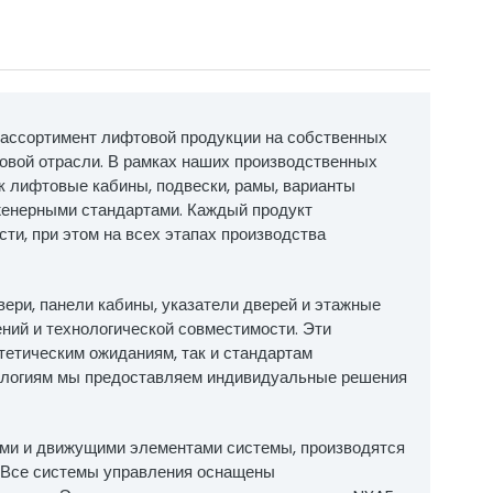
ы
Верёвочные наконечники
направляющих
Зажимы из листового металла
я цепь и аксессуары
Пластиковые компоненты
ные части
Все группы продукции
й ассортимент лифтовой продукции на собственных
овой отрасли. В рамках наших производственных
к лифтовые кабины, подвески, рамы, варианты
нженерными стандартами. Каждый продукт
ти, при этом на всех этапах производства
ери, панели кабины, указатели дверей и этажные
ний и технологической совместимости. Эти
тетическим ожиданиям, так и стандартам
ологиям мы предоставляем индивидуальные решения
ми и движущими элементами системы, производятся
. Все системы управления оснащены