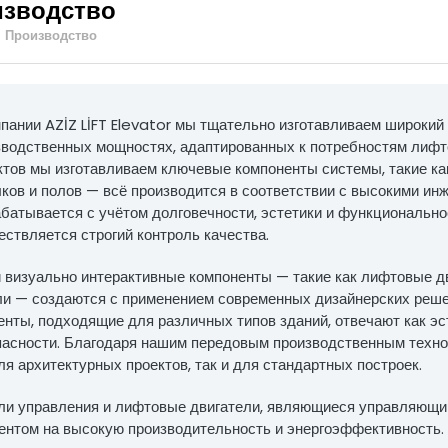
изводство
натяжные шкив
Производство
Зажимы литых 
туфлей
Балансировочна
огут меняться, качество остается
ка в лифтах, совершенство в движении
Лифтовые запас
мпании AZİZ LİFT Elevator мы тщательно изготавливаем широки
зводственных мощностях, адаптированных к потребностям лифт
ктов мы изготавливаем ключевые компоненты системы, такие ка
лков и полов — всё производится в соответствии с высокими и
 сайте, принадлежат
батывается с учётом долговечности, эстетики и функциональнос
у.
ствляется строгий контроль качества.
 визуально интерактивные компоненты — такие как лифтовые дв
ли — создаются с применением современных дизайнерских реше
нты, подходящие для различных типов зданий, отвечают как эс
пасности. Благодаря нашим передовым производственным техн
ля архитектурных проектов, так и для стандартных построек.
ли управления и лифтовые двигатели, являющиеся управляющи
центом на высокую производительность и энергоэффективность