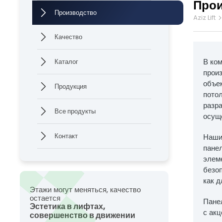
Про
Производство
Aziz Lift
Качество
Этажи м
Эстети
В ко
Каталог
прои
объе
Продукция
пото
Все права защищены. Все тексты и изображения, размещённые на нашем
разра
Aziz Lift, и их несанкционированное использование преследуется по закон
Все продукты
осуще
Контакт
Наши
пане
элеме
безо
как д
Этажи могут меняться, качество
остается
Пане
Эстетика в лифтах,
с ак
совершенство в движении