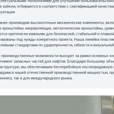
ллектуальными технологиями для улучшения пользовательского 
е кабели, отбираются в соответствии с сертификацией качества
луатации.
акже производим высокоточные механические компоненты, включ
е кронштейны направляющих, металлические кронштейны, урав
ются критически важными для безопасной, стабильной и плавно
тированы под нужды конкретного проекта. Наша линейка пластик
левыми стандартами по ударопрочности, гибкости и визуальной
 производственные возможности выходят за рамки основных ко
ртимент запасных частей для лифтов. Благодаря большому объе
аструктуре, мы обеспечиваем бесперебойную послепродажную п
ордимся нашей отечественной производственной мощностью, пр
еннего, так и для международного рынка.