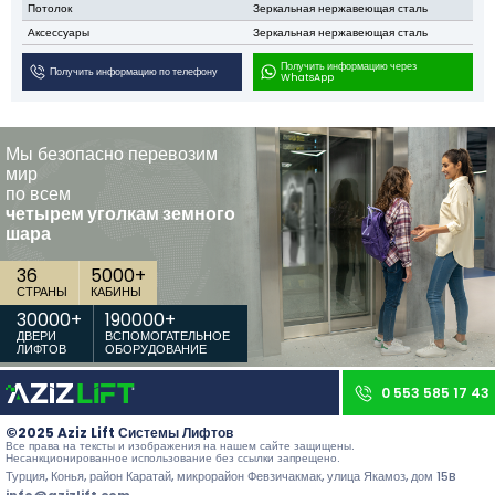
Потолок
Зеркальная нержавеющая сталь
Аксессуары
Зеркальная нержавеющая сталь
Получить информацию через
Все права защищены. Все тексты и изображения, размещённые на нашем сайте, принадлежат
Получить информацию по телефону
WhatsApp
Aziz Lift, и их несанкционированное использование преследуется по закону.
Мы безопасно перевозим
мир
по всем
четырем уголкам земного
шара
36
5000
+
СТРАНЫ
КАБИНЫ
30000
+
190000
+
ДВЕРИ
ВСПОМОГАТЕЛЬНОЕ
ЛИФТОВ
ОБОРУДОВАНИЕ
0 553 585 17 43
©2025 Aziz Lift Системы Лифтов
Все права на тексты и изображения на нашем сайте защищены.
Несанкционированное использование без ссылки запрещено.
Турция, Конья, район Каратай, микрорайон Февзичакмак, улица Якамоз, дом 15B