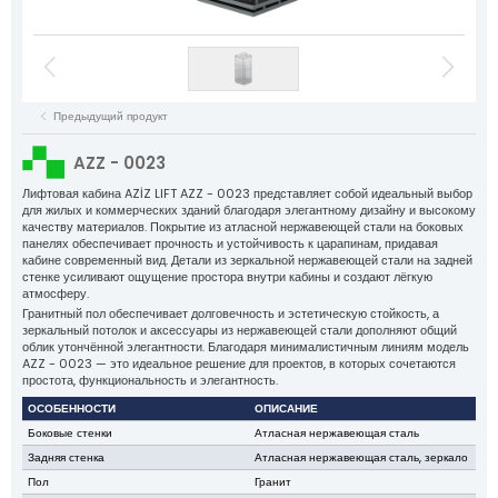
Двигатели лифтов
кабели NYAF
Гибкие кабели
Регулятор скорости
натяжные шкивы
Верёвочные наконечники
Зажимы литых направляющих туфлей
Зажимы из листового металла
Балансировочная цепь и аксессуары
Пластиковые компоненты
Лифтовые запасные части
Все группы продукции
Предыдущий продукт
Aziz Lift
AZZ - 0023
Сила за каждым лифтом
О КОМПАНИИ
Лифтовая кабина AZİZ LIFT AZZ - 0023 представляет собой идеальный выбор
для жилых и коммерческих зданий благодаря элегантному дизайну и высокому
ПРОДУКЦИЯ
качеству материалов. Покрытие из атласной нержавеющей стали на боковых
панелях обеспечивает прочность и устойчивость к царапинам, придавая
ПРОИЗВОДСТВО
кабине современный вид. Детали из зеркальной нержавеющей стали на задней
КАЧЕСТВО
стенке усиливают ощущение простора внутри кабины и создают лёгкую
атмосферу.
КАТАЛОГ
Гранитный пол обеспечивает долговечность и эстетическую стойкость, а
зеркальный потолок и аксессуары из нержавеющей стали дополняют общий
КОНТАКТ
облик утончённой элегантности. Благодаря минималистичным линиям модель
AZZ - 0023 — это идеальное решение для проектов, в которых сочетаются
простота, функциональность и элегантность.
ОСОБЕННОСТИ
ОПИСАНИЕ
Боковые стенки
Атласная нержавеющая сталь
Задняя стенка
Атласная нержавеющая сталь, зеркало
Пол
Гранит